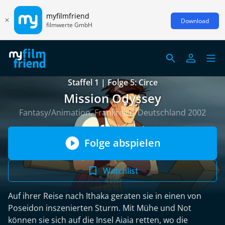
myfilmfriend
Download
filmwerte GmbH
Staffel 1 | Folge 5: Circe
Mission Odyssey
Fantasy/Animation, Frankreich/Deutschland 2002
Folge abspielen
Watchlist
Auf ihrer Reise nach Ithaka geraten sie in einen von
Poseidon inszenierten Sturm. Mit Mühe und Not
können sie sich auf die Insel Aiaia retten, wo die