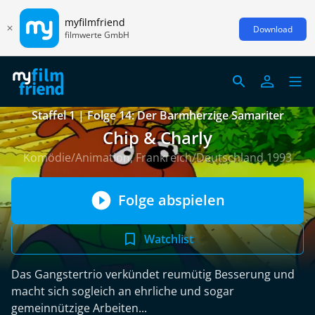
myfilmfriend
Download
filmwerte GmbH
Staffel 1 | Folge 14: Der Barmherzige Samariter
Chip & Charly
Komödie/Animation, Frankreich/Deutschland 1993
Folge abspielen
Watchlist
Das Gangstertrio verkündet reumütig Besserung und
macht sich sogleich an ehrliche und sogar
gemeinnützige Arbeiten...