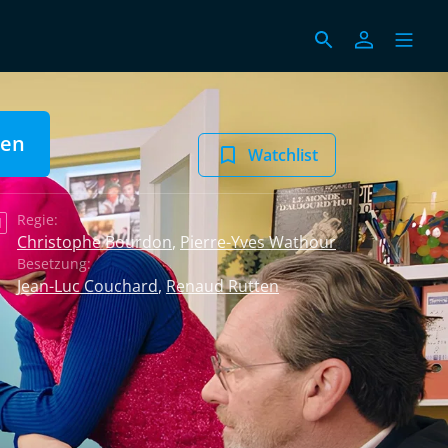
len
Watchlist
Regie:
N
Christophe Bourdon
,
Pierre-Yves Wathour
Besetzung:
Jean-Luc Couchard
,
Renaud Rutten