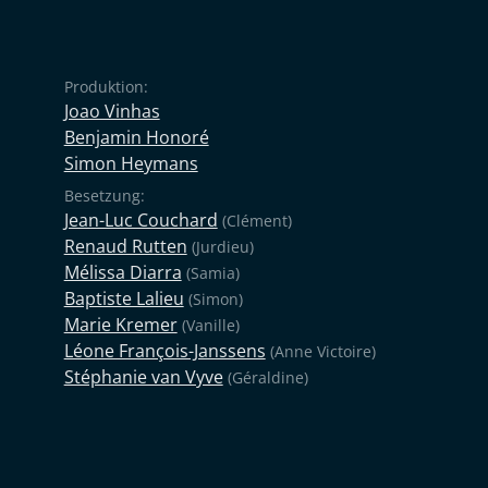
Produktion:
Joao Vinhas
Benjamin Honoré
Simon Heymans
Besetzung:
Jean-Luc Couchard
(Clément)
Renaud Rutten
(Jurdieu)
Mélissa Diarra
(Samia)
Baptiste Lalieu
(Simon)
Marie Kremer
(Vanille)
Léone François-Janssens
(Anne Victoire)
Stéphanie van Vyve
(Géraldine)