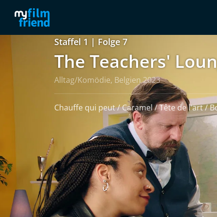
Staffel 1 | Folge 7
The Teachers' Lou
Alltag/Komödie, Belgien 2023
Chauffe qui peut / Caramel / Tête de l'art / B
weiterlesen