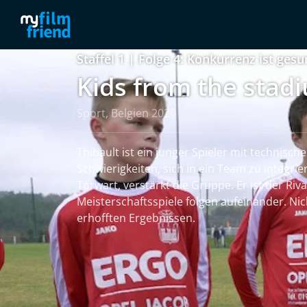
Staffel 1 | Folge 4: Konkurrenz ist ges
Kids from the stad
Sport, Belgien 2020
Thibault ist ein junger Spieler mit technisch
Schwierigkeiten, sich in ein Team zu integri
Torwart, verstärkt die Gruppe. Er ist der Riv
Meisterschaftsspiele folgen aufeinander. Ni
erhofften Ergebnissen.
weiterlesen