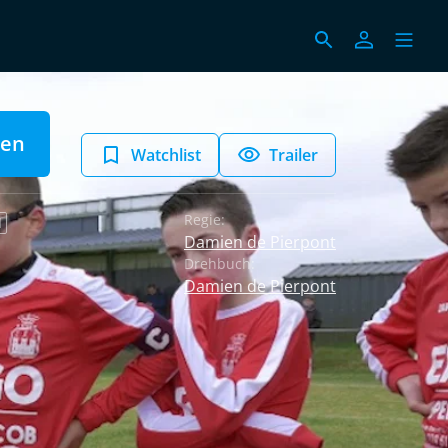
len
Watchlist
Trailer
Regie:
N
Damien de Pierpont
Drehbuch:
Damien de Pierpont