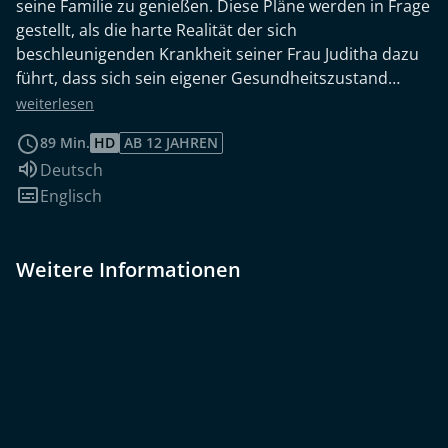
seine Familie zu genießen. Diese Pläne werden in Frage
gestellt, als die harte Realität der sich
beschleunigenden Krankheit seiner Frau Juditha dazu
führt, dass sich sein eigener Gesundheitszustand
verschlechtert. Juditha weigert sich, Hilfe von außen
weiterlesen
anzunehmen, während Erik unter dem Druck
89 Min.
HD
AB 12 JAHREN
zusammenbricht. EIN GROSSES VERSPRECHEN
Sprache:
Deutsch
erforscht die schwierigen Entscheidungen eines lange
Untertitel:
Englisch
verheirateten Paares und die Notwendigkeit, das
Fundament ihrer Ehe neu zu entdecken, um wieder
zueinander zu finden.
Weitere Informationen