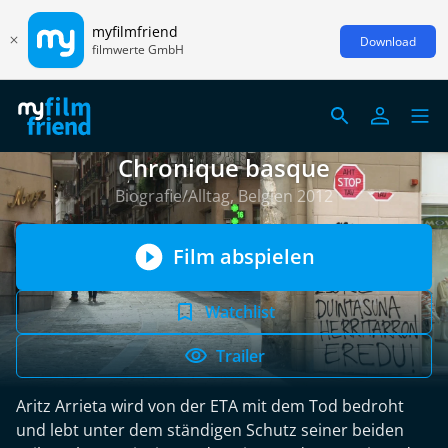
myfilmfriend
Download
filmwerte GmbH
Chronique basque
Biografie/Alltag, Belgien 2012
Film abspielen
Watchlist
Trailer
Aritz Arrieta wird von der ETA mit dem Tod bedroht
und lebt unter dem ständigen Schutz seiner beiden