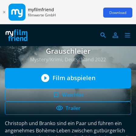
myfilmfriend
Download
filmwerte GmbH
Grauschleier
Mystery/Krimi, Deutschland 2022
Film abspielen
Watchlist
Trailer
Christoph und Branko sind ein Paar und führen ein
angenehmes Bohème-Leben zwischen gutbürgerlich