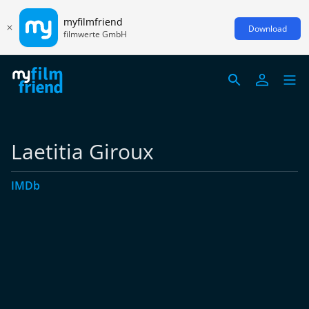
myfilmfriend
Download
filmwerte GmbH
Laetitia Giroux
IMDb