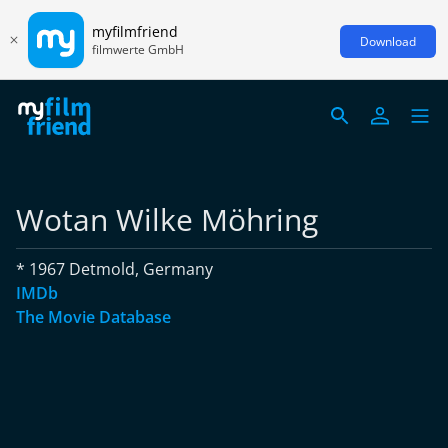
myfilmfriend
Download
filmwerte GmbH
Wotan Wilke Möhring
* 1967 Detmold, Germany
IMDb
The Movie Database