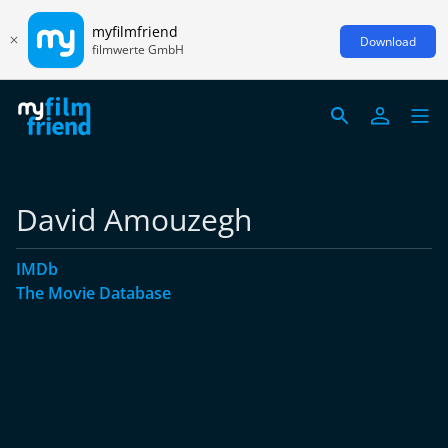
myfilmfriend
Download
filmwerte GmbH
David Amouzegh
IMDb
The Movie Database