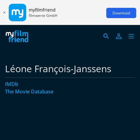
myfilmfriend
Download
filmwerte GmbH
Léone François-Janssens
IMDb
The Movie Database