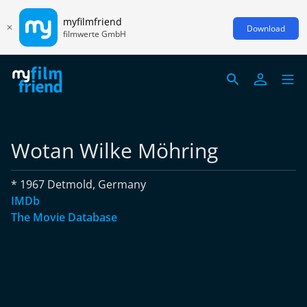
myfilmfriend
Download
filmwerte GmbH
Wotan Wilke Möhring
* 1967 Detmold, Germany
IMDb
The Movie Database