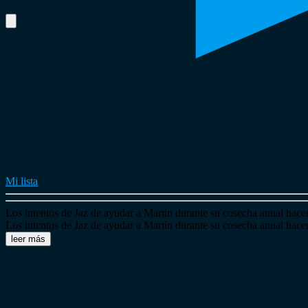
Mi lista
Los intentos de Jaz de ayudar a Martin durante su cosecha anual hacen 
Los intentos de Jaz de ayudar a Martin durante su cosecha anual hacen 
leer más