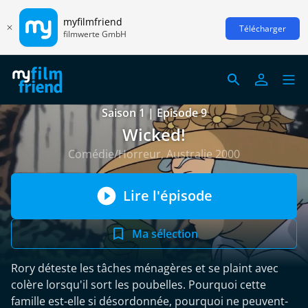
myfilmfriend
Télécharger
filmwerte GmbH
Saison 1 | Episode 9
Wicked!
Comédie/Horreur, Australie 2000
Lire l'épisode
Ma sélection
Rory déteste les tâches ménagères et se plaint avec
colère lorsqu'il sort les poubelles. Pourquoi cette
famille est-elle si désordonnée, pourquoi ne peuvent-