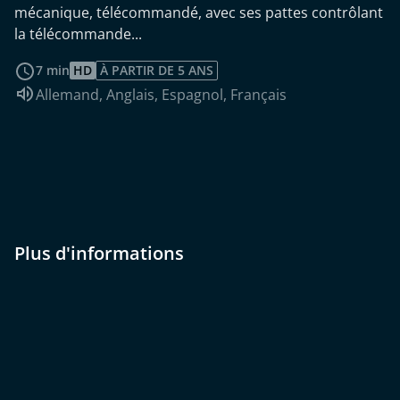
mécanique, télécommandé, avec ses pattes contrôlant
la télécommande...
Voir plus
7 min
HD
À PARTIR DE 5 ANS
Audio :
Allemand
,
Anglais
,
Espagnol
,
Français
Plus d'informations