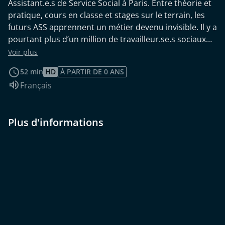
Assistant.e.s de Service Social à Paris. Entre théorie et
pratique, cours en classe et stages sur le terrain, les
futurs ASS apprennent un métier devenu invisible. Il y a
pourtant plus d’un million de travailleur.se.s sociaux
en France, dans tous les domaines. Le travail social est
Voir plus
en pleine crise : entre émancipation et contrôle de la
52 min
HD
À PARTIR DE 0 ANS
personne, il doit constamment se réinventer.
Audio :
Français
Apprendre ce travail est un processus.
Plus d'informations