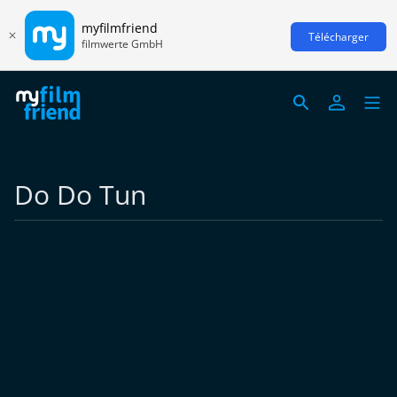
myfilmfriend
Télécharger
filmwerte GmbH
Do Do Tun