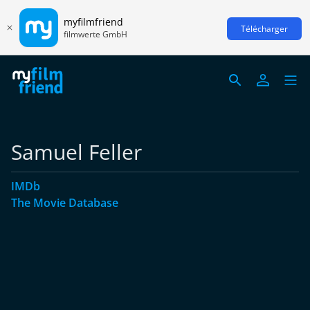
myfilmfriend
Télécharger
filmwerte GmbH
Samuel Feller
IMDb
The Movie Database