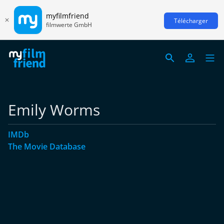
myfilmfriend
Télécharger
filmwerte GmbH
Emily Worms
IMDb
The Movie Database