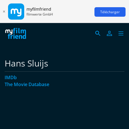
myfilmfriend
Télécharger
filmwerte GmbH
Hans Sluijs
IMDb
The Movie Database