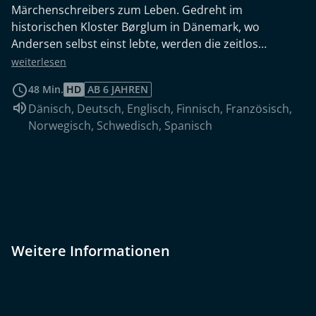
Märchenschreibers zum Leben. Gedreht im
historischen Kloster Børglum in Dänemark, wo
Andersen selbst einst lebte, werden die zeitlos
fesselnden Erzählungen durch stimmungsreiches
weiterlesen
Puppentheater in unterschiedlichen Stilformen zum
48 Min.
HD
AB 6 JAHREN
Leben erweckt - ganz so, wie sie es zu Zeiten des
Sprache:
Dänisch
,
Deutsch
,
Englisch
,
Finnisch
,
Französisch
,
großen Schriftstellers hätte sein können. Die erste
Norwegisch
,
Schwedisch
,
Spanisch
Folge der Serie beinhaltet die Märchen "Das
Feuerzeug", "Die Frau mit den Eiern", "Des Kaisers
neue Kleider" und "Tölpel-Hans".
Weitere Informationen