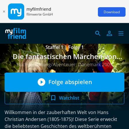
myfilmfriend
Download
filmwerte GmbH
Staffel 1 | Folge 1
Die fantastischen Märchen von
Hans Christian Andersen
Buchverfilmung/Abenteuer, Dänemark 2005
Folge abspielen
Watchlist
Willkommen in der zauberhaften Welt von Hans
Christian Andersen (1805-1875)! Diese Serie erweckt
die beliebtesten Geschichten des weltberühmten