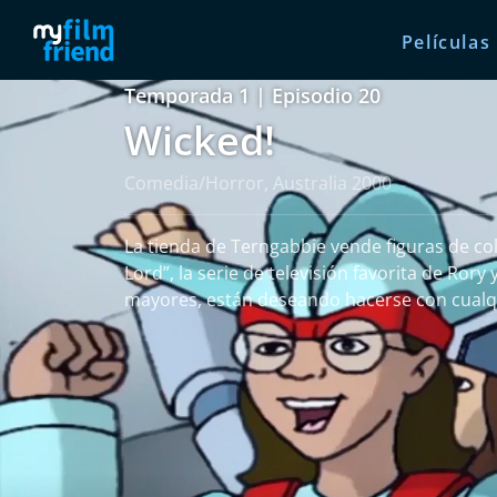
Películas
Temporada 1 | Episodio 20
Wicked!
Comedia/Horror, Australia 2000
La tienda de Terngabbie vende figuras de co
Lord”, la serie de televisión favorita de Rory
mayores, están deseando hacerse con cualqui
leer más