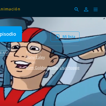
Animación
pisodio
Mi lista
Dirección:
 6 AÑOS
Tony Ealey
Guión:
Kym Goldsworthy
,
Lisa Hoppe