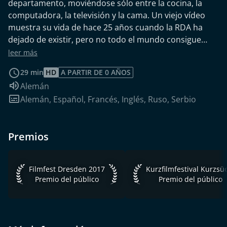
departamento, moviéndose sólo entre la cocina, la
computadora, la televisión y la cama. Un viejo vídeo
muestra su vida de hace 25 años cuando la RDA ha
dejado de existir, pero no todo el mundo consigue
encontrar su lugar en el nuevo sistema. "De forma
leer más
conmovedora, la película [...] aborda la identidad
29 min
HD
A PARTIR DE 0 AÑOS
transgénero y el envejecimiento, la enfermedad y la
Idioma de audio:
Alemán
decadencia; a través del trato respetuoso de la
Subtítulos:
Alemán
,
Español
,
Francés
,
Inglés
,
Ruso
,
Serbio
protagonista, preserva el misterio que esconde y deja
sin responder algunas preguntas. El documental se
basa en el sutil despliegue de “las capas” que
Premios
conforman a un ser humano y plantea profundas
cuestiones existenciales". Extracto de la declaración
del jurado durante la premiación.
Filmfest Dresden 2017 Premio del público
Kurzfilmfestival Kurzsüc
Filmfest Dresden 2017
Premio del público
Premio del público