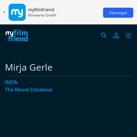
myfilmfriend
Descargar
filmwerte GmbH
Mirja Gerle
IMDb
The Movie Database