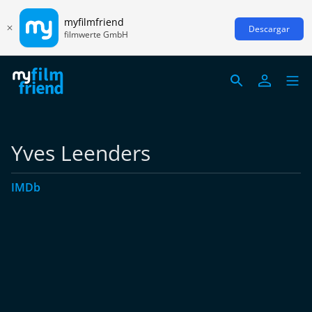
myfilmfriend
Descargar
filmwerte GmbH
Yves Leenders
IMDb