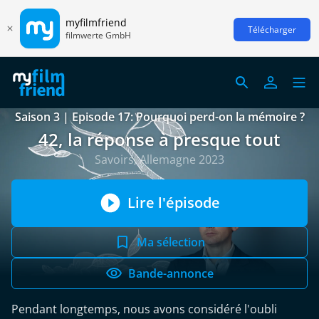
myfilmfriend
Télécharger
filmwerte GmbH
Saison 3 | Episode 17: Pourquoi perd-on la mémoire ?
42, la réponse à presque tout
Savoirs, Allemagne 2023
Lire l'épisode
Ma sélection
Bande-annonce
Pendant longtemps, nous avons considéré l'oubli