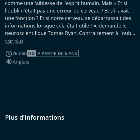
comme une faiblesse de l'esprit humain. Mais « Et si
l'oubli n'était pas une erreur du cerveau ? Et s'il avait
une fonction ? Et si notre cerveau se débarrassait des
informations lorsque cela était utile ? », demande le
neuroscientifique Tomás Ryan. Contrairement à l'oubli
pathologique, qui s'aggrave avec l'âge et la maladie,
Voir plus
l'oubli normal serait-il une invention géniale de notre
26 min
HD
À PARTIR DE 6 ANS
cerveau ? Ce n'est que grâce à l'oubli que nous
Audio :
Anglais
pouvons faire face au flot d'informations et aux
expériences émotionnellement stressantes. Mais
quelle quantité d'oubli est bonne et quand devient-elle
un supplice ?
Plus d'informations